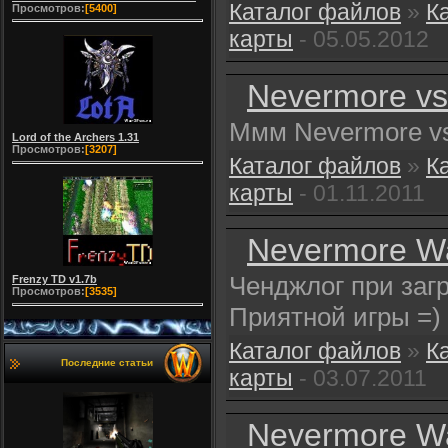
Каталог файлов
»
К
Просмотров:
[5400]
карты
- 05.05.2012
Nevermore vs
Ммм Nevermore vs
Lord of the Archers 1.31
Просмотров:
[3207]
Каталог файлов
»
К
карты
- 01.11.2011
Nevermore Wa
Ченджлог при загр
Frenzy TD v1.7b
Просмотров:
[3535]
Приятной игры =)
Каталог файлов
»
К
Последние статьи
карты
- 03.07.2011
Nevermore War