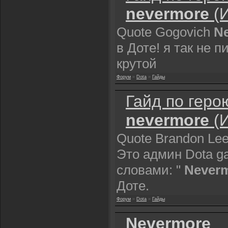
nevermore
(И
Quote Gogovich
N
в Доте! я так не п
крутой
Форум
»
Dota
»
Гайды
Гайд по геро
nevermore
(И
Quote Brandon Lee
Это админ Dota g
словами: "
Never
Доте.
Форум
»
Dota
»
Гайды
Nevermore