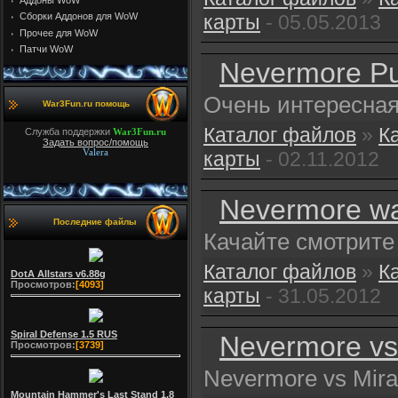
Аддоны WoW
карты
- 05.05.2013
Cборки Аддонов для WoW
Прочее для WoW
Патчи WoW
Nevermore Pu
Очень интересная 
War3Fun.ru помощь
Каталог файлов
»
К
Служба поддержки
War3Fun.ru
Задать вопрос/помощь
карты
- 02.11.2012
Valera
Nevermore wa
Последние файлы
Качайте смотрите
Каталог файлов
»
К
DotA Allstars v6.88g
Просмотров:
[4093]
карты
- 31.05.2012
Spiral Defense 1.5 RUS
Nevermore vs
Просмотров:
[3739]
Nevermore vs Mira
Mountain Hammer's Last Stand 1.8