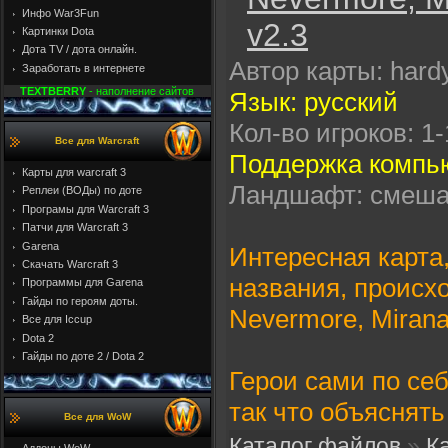
Инфо War3Fun
v2.3
Картинки Dota
Дота TV / дота онлайн.
Автор карты: hard
Заработать в интернете
TEXTBERRY
- наполнение сайтов
Язык: русский
Кол-во игроков: 1-
Все для Warcraft
Поддержка компью
Карты для warcraft 3
Ландшафт: смеш
Реплеи (ВОДы) по доте
Програмы для Warcraft 3
Патчи для Warcraft 3
Garena
Интересная карта,
Скачать Warcraft 3
названия, происх
Программы для Garena
Гайды по героям доты.
Nevermore, Mirana
Все для Iccup
Dota 2
Гайды по доте 2 / Dota 2
Герои сами по себ
так что объяснять
Все для WoW
Каталог файлов
»
К