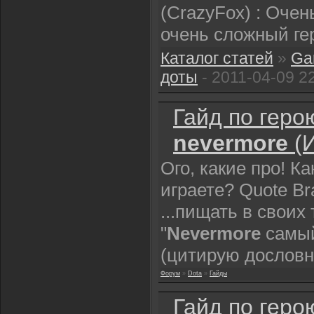
(CrazyFox) : Очен
очень сложный ге
Каталог статей
»
Ga
доты
- 2011-04-09 2
Гайд по геро
nevermore
(И
Ого, какие про! К
играете? Quote Br
...пищать в своих
"
Nevermore
самый
(цитирую дословн
Форум
»
Dota
»
Гайды
Гайд по геро