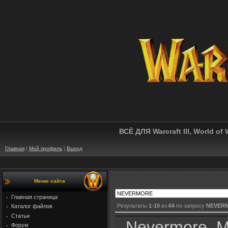
ВСЁ ДЛЯ Warcraft III, World of
Главная
|
Мой профиль
|
Выход
Меню сайта
Главная страница
Результаты
1-10
из
64
по запросу
NEVER
Каталог файлов
Статьи
Nevermore, M
Форум