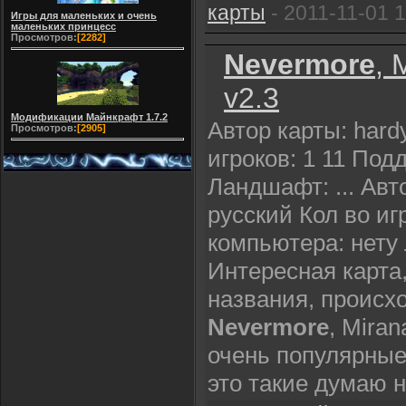
карты
- 2011-11-01 1
Игры для маленьких и очень
маленьких принцесс
Просмотров:
[2282]
Nevermore
, 
v2.3
Модификации Майнкрафт 1.7.2
Автор карты: hard
Просмотров:
[2905]
игроков: 1 11 Под
Ландшафт: ... Авт
русский Кол во иг
компьютера: нет
Интересная карта,
названия, происх
Nevermore
, Miran
очень популярные 
это такие думаю н