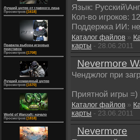
Язык: Русский\Ан
Лучший шутер от главного лица
Просмотров:
[1618]
Кол-во игроков: 1
Поддержка ИИ: не
Каталог файлов
»
К
карты
- 28.06.2011
Правила выбора игровых
приставок
Просмотров:
[1708]
Nevermore Wa
Ченджлог при загр
Лучший командный шутер
Просмотров:
[1570]
Приятной игры =)
Каталог файлов
»
К
карты
- 23.06.2011
World of Warcraft: начало
Просмотров:
[1818]
Nevermore