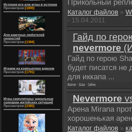
Прикольный репл
История игр или игры в истории
Просмотров:
[1800]
Каталог файлов
»
Wa
- 15.04.2011
Гайд по геро
Для азартных любителей
скоростей
Просмотров:
[1384]
nevermore
(И
Гайд по герою Sh
будет писатся не 
Играем на компьютере вдвоем
Просмотров:
[1791]
для иккапа ...
Форум
»
Dota
»
Гайды
Nevermore
vs
Игры симуляторы: идеальные
сценарии житейских ситуаций
Просмотров:
[2385]
Арена Mirana про
хорошенькая арен
Каталог файлов
»
ка