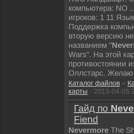
компьютера: NO ..
игроков: 1 11 Яз
Поддержка компь
вторую версию не
названием "
Neve
Wars". На этой ка
противостоянии и
Оллстарс. Желаю 
Каталог файлов
»
К
карты
- 2013-04-05 
Гайд по
Neve
Fiend
Nevermore
The Sh