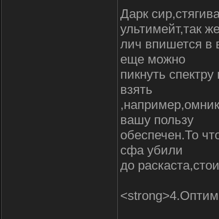
Дарк сир,стягив
ультимейт,так ж
лич впишется в 
еще можно
пикнуть спектру
взять
,например,омник
вашу пользу
обеспечен.То чт
сфа убили
до раскаста,сто
<strong>4.Оптим