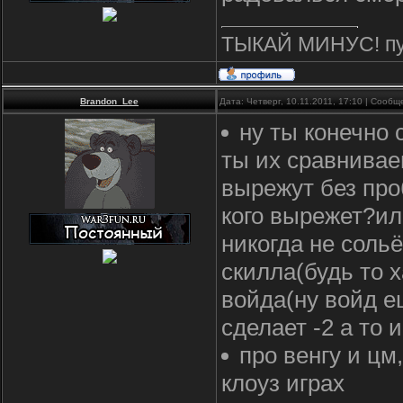
ТЫКАЙ МИНУС! пус
Brandon_Lee
Дата: Четверг, 10.11.2011, 17:10 | Сооб
ну ты конечно 
ты их сравнивае
вырежут без про
кого вырежет?ил
никогда не соль
скилла(будь то х
войда(ну войд е
сделает -2 а то 
про венгу и цм,
клоуз играх