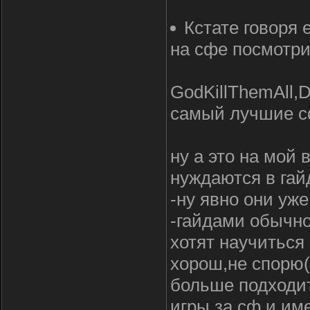
Кстате говоря 
на сфе посмотри
GodKillThemAll,
самый лучшие 
ну а это на мой
нуждаются в гай
-ну явно они уж
-гайдами обычно
хотят научиться 
хорош,не спорю(х
больше подходит
игры за сф,и им