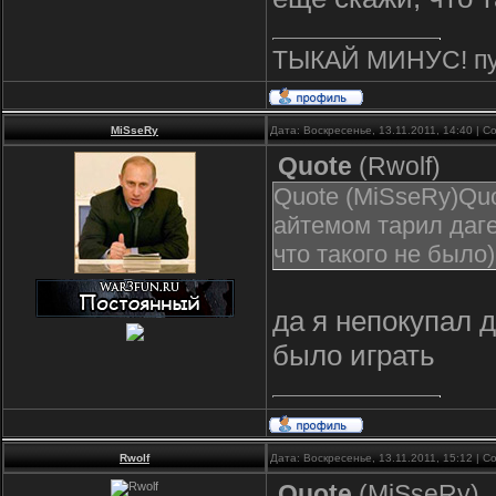
ТЫКАЙ МИНУС! пус
MiSseRy
Дата: Воскресенье, 13.11.2011, 14:40 | 
Quote
(
Rwolf
)
Quote (MiSseRy)Quo
айтемом тарил даге
что такого не было)
да я непокупал д
было играть
Rwolf
Дата: Воскресенье, 13.11.2011, 15:12 | 
Quote
(
MiSseRy
)