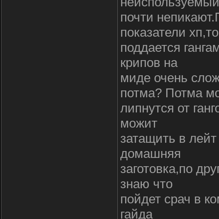
неиспользуемый
почти непикают
показатели хп,т
поддается ганга
крипов на
миде очень слож
потма? Потма м
липнутся от ган
можит
затащить в лейт
домашняя
заготовка,по дру
знаю что
пойдет срач в к
гайда