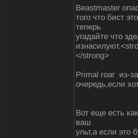
Beastmaster опа
того что бист эт
теперь
угадайте что зд
изнасилуют.<str
</strong>
Primal roar
из-за
очередь,если хо
Вот еще есть как
ваш
ульт,а если это 