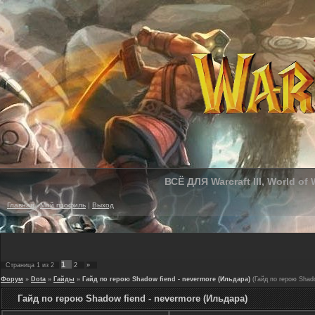
ВСЁ ДЛЯ Warcraft III, World of
Главная
|
Мой профиль
|
Выход
1
Страница
1
из
2
2
»
Форум
»
Dota
»
Гайды
»
Гайд по герою Shadow fiend - nevermore (Ильдара)
(Гайд по герою Shado
Гайд по герою Shadow fiend - nevermore (Ильдара)