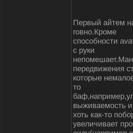
Первый айтем на
говно.Кроме
способности avat
с руки
непомешает.Мант
передвижения с
которые немалов
то
баф,например,ул
выживаемость и
хоть как-то поб
увеличивает пр
силу(нарпимер сп