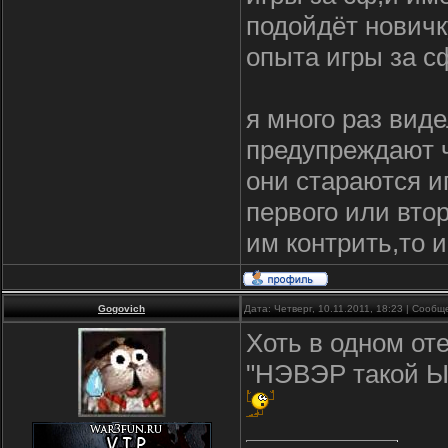
подойдёт новичк
опыта игры за 
я много раз виде
предупреждают чт
они стараются иг
первого или вто
им контрить,то и
Gogovich
Дата: Четверг, 10.11.2011, 18:23 | Сооб
Хоть в одном от
"НЭВЭР такой ЫМ