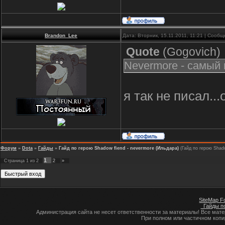
Brandon_Lee
Дата: Вторник, 15.11.2011, 11:21 | Сооб
Quote
(
Gogovich
)
Nevermore - самый 
я так не писал..
Форум
»
Dota
»
Гайды
»
Гайд по герою Shadow fiend - nevermore (Ильдара)
(Гайд по герою Shado
1
Страница
1
из
2
2
»
SiteMap F
Гайды по
Администрация сайта не несет ответственности за материалы! Все мат
При полном или частичном коп