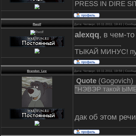
PRESS IN DIRE S
Rwolf
Дата: Четверг, 10.11.2011, 19:41 | Сооб
alexqq
, в чем-то
ТЫКАЙ МИНУС! пус
Brandon_Lee
Дата: Четверг, 10.11.2011, 19:58 | Сооб
Quote
(
Gogovich
)
"НЭВЭР такой ЫМБА
дак об этом речи