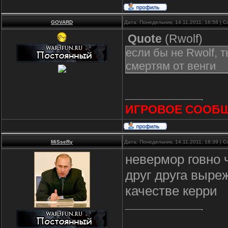
GOVARD
Дата: Понедельник, 14.11.2011, 16:56 |
Quote
(
Rwolf
)
если бы не Rwolf, 
смертям от венги
ИГРОВОЕ СООБ
MiSseRy
Дата: Понедельник, 14.11.2011, 18:39 |
невермор говно ч
друг друга выреж
качестве керри