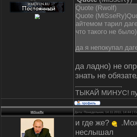
Quote (Rwolf)
Quote (MiSseRy)Quo
айтемом тарил даге
что такого не было)
да я непокупал даг
да ладно) не опр
знать не обязате
ТЫКАЙ МИНУС! пус
MiSseRy
Дата: Понедельник, 14.11.2011, 14:44 |
и где же?
.Мож
неслышал