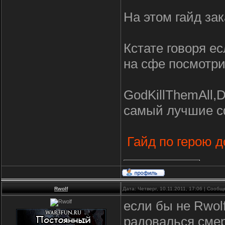
На этом гайд за
Кстате говоря ес
на сфе посмотри
GodKillThemAll,
самый лучшие 
Гайд по герою д
Rwolf
Дата: Четверг, 10.11.2011, 17:06 | Сооб
если бы не Rwol
радовалься смер