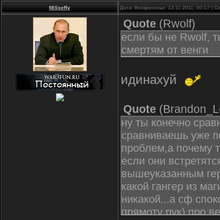
MiSseRy
Дата: Воскресенье, 13.11.2011, 00:17 | 
Quote
(
Rwolf
)
если бы не Rwolf, 
смертям от венги
идинахуй
Quote
(
Brandon_L
ну ты конечно сравн
сравниваешь уже по
проблем,а почему т
если они встретятс
вышеуказанным геро
какой гангер из ма
никакой...а сф спок
прямоту рук) про ве