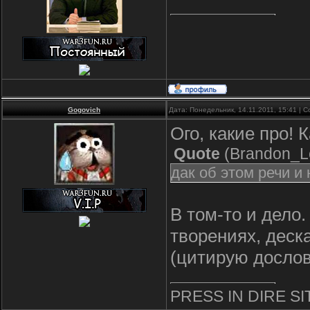
Gogovich
Дата: Понедельник, 14.11.2011, 15:41 |
Ого, какие про! 
Quote
(
Brandon_L
дак об этом речи и 
В том-то и дело
творениях, деска
(цитирую дослов
PRESS IN DIRE S