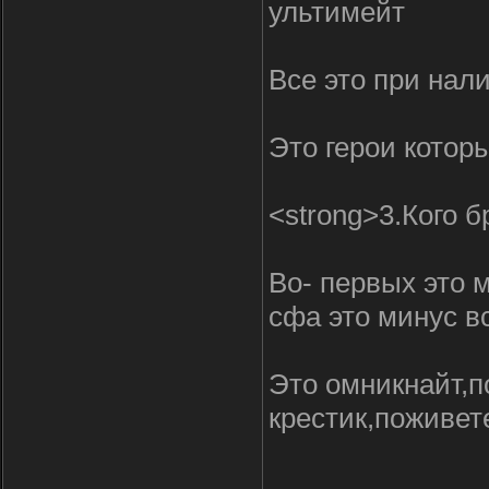
ультимейт
Все это при нал
Это герои которы
<strong>3.Кого 
Во- первых это 
сфа это минус вс
Это омникнайт,п
крестик,поживет