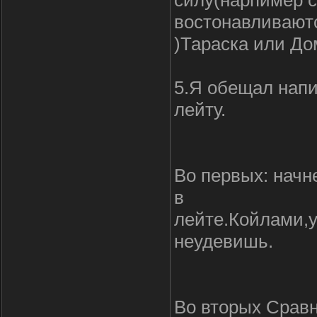
востонавливают
)Тараска или До
5.Я обещал напи
лейту.
Во первых: начн
в
лейте.Койлами,у
неудевишь.
Во вторых Сравн