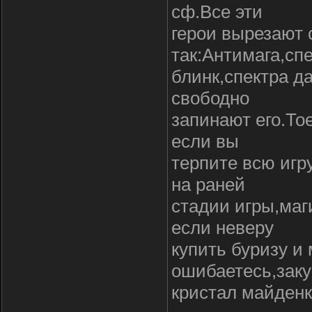
сф.Все эти
герои вырезают 
так:Антимага,сп
блинк,спектра да
свободно
запинают его.То
если вы
терпите всю иг
на раней
стадии игры,маг
если неверу
купить буризу и 
ошибаетесь,зак
кристал майденк