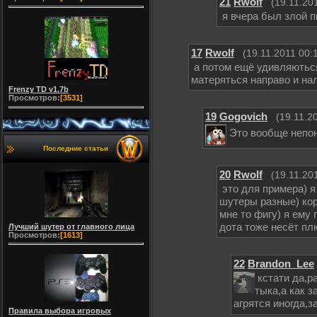
21
Rwolf
(19.11.20
я вчера был злой п
17
Rwolf
(19.11.2011 00:
а потом ещё удивляються
матеряться направо и нале
Frenzy TD v1.7b
Просмотров:
[3531]
19
Gogovich
(19.11.2
Это вообще непон
Последние статьи
20
Rwolf
(19.11.20
это для примера) я 
шутеры разные) коро
мне то фигу) я ему 
дота тоже несёт пл
Лучший шутер от главного лица
Просмотров:
[1613]
22
Brandon_Lee
кстати да,р
тыка,а как з
агрятся иногда,
Правила выбора игровых