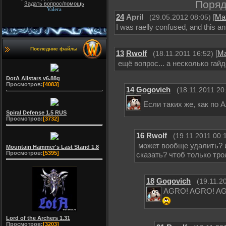
Поряд
Задать вопрос/помощь
Valera
24
April
[
Ма
(29.05.2012 08:05)
I was raelly confused, and this a
Последние файлы
13
Rwolf
[
М
(18.11.2011 16:52)
ещё вопрос... а несколько гай
DotA Allstars v6.88g
Просмотров:
[4083]
14
Gogovich
(18.11.2011 20
Если таких же, как по 
Spiral Defense 1.5 RUS
Просмотров:
[3732]
16
Rwolf
(19.11.2011 00:
может вообще удалить? и
Mountain Hammer's Last Stand 1.8
Просмотров:
[5395]
сказать? чтоб только тро
18
Gogovich
(19.11.2
AGRO! AGRO! AGRO
Lord of the Archers 1.31
Просмотров:
[3203]