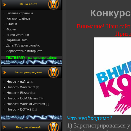
Меню сайта
Конкурс
Главная страница
Каталог файлов
Статьи
Внимание! Наш сайт
Форум
Призо
Инфо War3Fun
Картинки Dota
Дота TV / дота онлайн.
Заработать в интернете
TEXTBERRY
- наполнение сайтов
Категории раздела
Новости сайта
[39]
Новости Warcraft 3
[9]
Новости Blizzard
[4]
Новости DotA Allstars
[40]
Новости World of Warcraft
[0]
Новости DOTA 2
[21]
Что необходимо?
1) Зарегистрироваться у 
Все для Warcraft