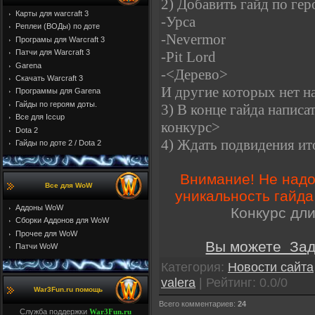
2) Добавить гайд по гер
Карты для warcraft 3
-Урса
Реплеи (ВОДы) по доте
-Nevermor
Програмы для Warcraft 3
Патчи для Warcraft 3
-Pit Lord
Garena
-<Дерево>
Скачать Warcraft 3
И другие которых нет на
Программы для Garena
Гайды по героям доты.
3) В конце гайда написа
Все для Iccup
конкурс>
Dota 2
4) Ждать подвидения ит
Гайды по доте 2 / Dota 2
Внимание! Не надо
Все для WoW
уникальность гайда
Аддоны WoW
Конкурс дли
Cборки Аддонов для WoW
Прочее для WoW
Вы можете Зада
Патчи WoW
Категория
:
Новости сайта
valera
|
Рейтинг
:
0.0
/
0
War3Fun.ru помощь
Всего комментариев
:
24
Служба поддержки
War3Fun.ru