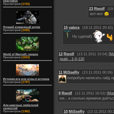
приставок
Просмотров:
[1702]
23
Rwolf
(19
вот-вот
15
valera
Лучший командный шутер
(18.11.2011 20:42)
Просмотров:
[1565]
Ну сделай)
12
Rwolf
[
М
(13.11.2011 15:04)
World of Warcraft: начало
Просмотров:
[1815]
/publ....1-0-120
11
MiSseRy
(13.11.2011 00:26)
попробую написать гайд п
История игр или игры в истории
Просмотров:
[1797]
9
Rwolf
[
Ма
(12.11.2011 16:52)
ем... а сколько времени даёть
Для азартных любителей
скоростей
10
MiSseRy
Просмотров:
[1382]
(13.11.2011 00: