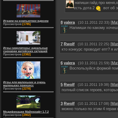
напиши гайд про меня,о
есть дота 2
вот об 
Играем на компьютере вдвоем
8
valera
[
Ма
(10.11.2011 22:33)
Просмотров:
[1785]
Напииши по какому хочешь
7
Rwolf
[
Ма
(10.11.2011 22:25)
Игры симуляторы: идеальные
кто конкурс проводит епт? я и
сценарии житейских ситуаций
Просмотров:
[2382]
6
valera
[
Ма
(10.11.2011 21:59)
Воспользуйся формой пои
Игры для маленьких и очень
5
Rwolf
[
Ма
(10.11.2011 19:38)
маленьких принцесс
Просмотров:
[2278]
полный список героев, которы
3
Rwolf
[
Ма
(10.11.2011 17:08)
можно только по этим 4 герам 
Модификации Майнкрафт 1.7.2
Просмотров:
[2902]