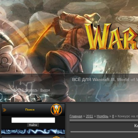
ВСЁ ДЛЯ Warcraft III, World of
Главная
|
Мой профиль
|
Выход
Поиск
Главная
»
2011
»
Ноябрь
»
8
» Конкурс на л
К