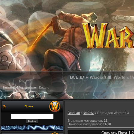
ВСЁ ДЛЯ Warcraft III, World of
Главная
|
Мой профиль
|
Выход
Поиск
Главная
»
Файлы
» Патчи для Warcraft 3
В разделе материалов
:
21
Показано материалов
:
11-20
Скачать Патч 1.