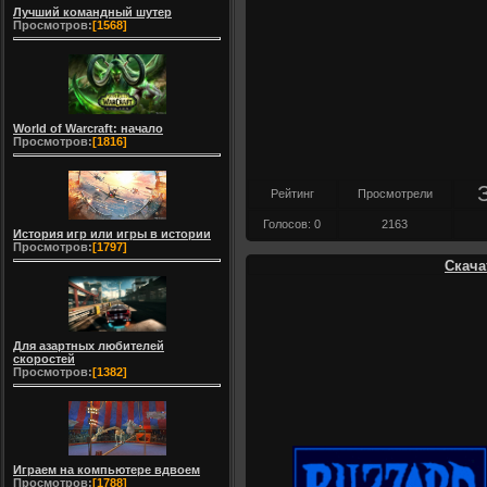
Лучший командный шутер
Просмотров:
[1568]
World of Warcraft: начало
Просмотров:
[1816]
Рейтинг
Просмотрели
Голосов: 0
2163
История игр или игры в истории
Просмотров:
[1797]
Скачат
Для азартных любителей
скоростей
Просмотров:
[1382]
Играем на компьютере вдвоем
Просмотров:
[1788]