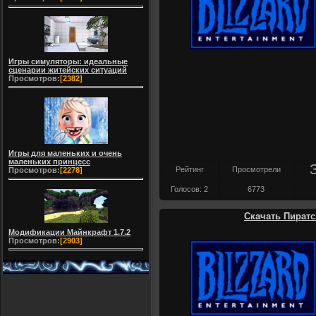
Игры симуляторы: идеальные
сценарии житейских ситуаций
Просмотров:
[2382]
Игры для маленьких и очень
маленьких принцесс
Рейтинг
Просмотрели
Просмотров:
[2278]
Голосов: 2
6773
Скачать Пиратск
Модификации Майнкрафт 1.7.2
Просмотров:
[2903]