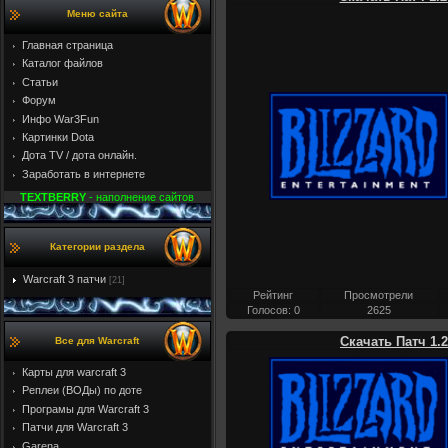
Меню сайта
Главная страница
Каталог файлов
Статьи
Форум
Инфо War3Fun
Картинки Dota
Дота TV / дота онлайн.
Заработать в интернете
TEXTBERRY
- наполнение сайтов
Категории раздела
Warcraft 3 патчи
[21]
Рейтинг
Просмотрели
Голосов: 0
2625
Скачать Патч 1.
Все для Warcraft
Карты для warcraft 3
Реплеи (ВОДы) по доте
Програмы для Warcraft 3
Патчи для Warcraft 3
Garena