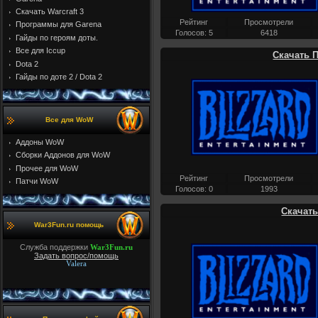
Скачать Warcraft 3
Рейтинг
Просмотрели
Программы для Garena
Голосов: 5
6418
Гайды по героям доты.
Все для Iccup
Скачать П
Dota 2
Гайды по доте 2 / Dota 2
Все для WoW
Аддоны WoW
Cборки Аддонов для WoW
Прочее для WoW
Рейтинг
Просмотрели
Патчи WoW
Голосов: 0
1993
Скачать
War3Fun.ru помощь
Служба поддержки
War3Fun.ru
Задать вопрос/помощь
Valera