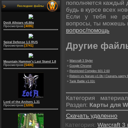
пополняется каждый 
Последние файлы
будь в курсе всех нов
Если у тебя не р
вопросы, ты можешь
DotA Allstars v6.88g
Просмотров:
[4095]
вопрос/помощь
Spiral Defense 1.5 RUS
Другие файлы
Просмотров:
[3741]
»
Warcraft 3 Styler
Mountain Hammer's Last Stand 1.8
Просмотров:
[5400]
»
Google Chrome
»
Restricted Complex 601 2.60
»
Reborn vs Naruto v1.0b | Скачать карту
»
Tank Battle v1.02c
Категория материа
Lord of the Archers 1.31
Раздел:
Карты для Wa
Просмотров:
[3209]
Скачать удаленно
Категория
:
Warcraft 3