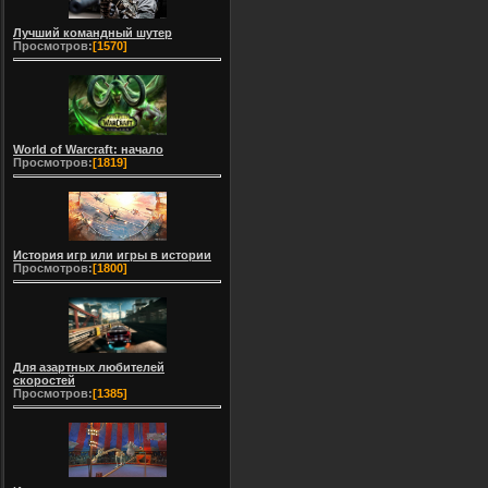
Лучший командный шутер
Просмотров:
[1570]
World of Warcraft: начало
Просмотров:
[1819]
История игр или игры в истории
Просмотров:
[1800]
Для азартных любителей
скоростей
Просмотров:
[1385]