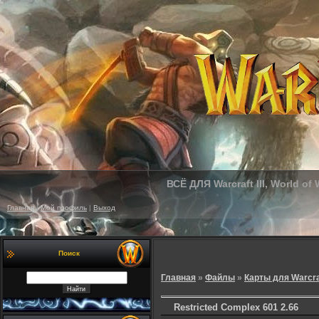
ВСЁ ДЛЯ Warcraft III, World of
Главная
|
Мой профиль
|
Выход
Поиск
Главная
»
Файлы
»
Карты для Warcra
Restricted Complex 601 2.66