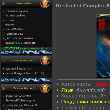
Меню сайта
Restricted Complex 6
Главная страница
Каталог файлов
Статьи
Форум
Инфо War3Fun
Картинки Dota
Дота TV / дота онлайн.
Заработать в интернете
TEXTBERRY
- наполнение сайтов
Категории раздела
Warcraft 3 карты
[1516]
Карты DotA для Warcraft 3
[178]
Автор карты:
jk2pac
Все для Warcraft
Язык:
Английский
Кол-во игроков:
3+
Карты для warcraft 3
Поддержка компьют
Реплеи (ВОДы) по доте
Програмы для Warcraft 3
Ландшафт:
Город
Патчи для Warcraft 3