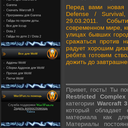
Garena
Перед вами новая 
Скачать Warcraft 3
Defense / Surviva
Программы для Garena
29.03.2011. Собы
Гайды по героям доты.
Все для Iccup
современном мире, ко
Dota 2
улицах бывших город
Гайды по доте 2 / Dota 2
сражаться против н
радует хорошим диза
ребята готовим ств
Все для WoW
дожить до завтрашнег
Аддоны WoW
Cборки Аддонов для WoW
Прочее для WoW
Патчи WoW
Привет, гость! Ты п
Restricted Comple
War3Fun.ru помощь
категории
Warcraft 
Служба поддержки
War3Fun.ru
Задать вопрос/помощь
который
обладает 
Valera
материала как дл
Материалы постоян