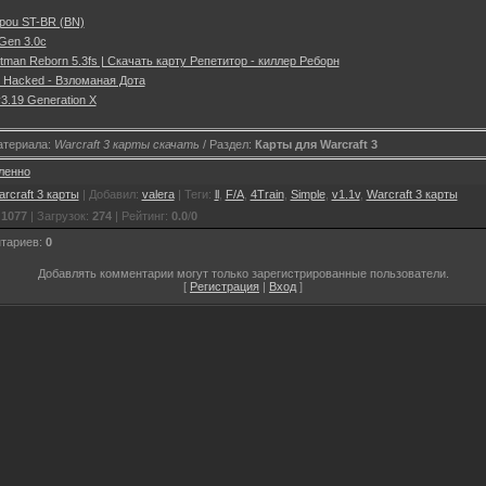
npou ST-BR (BN)
Gen 3.0c
tman Reborn 5.3fs | Скачать карту Репетитор - киллер Реборн
b Hacked - Взломаная Дота
3.19 Generation X
атериала:
Warcraft 3 карты скачать
/ Раздел:
Карты для Warcraft 3
ленно
rcraft 3 карты
|
Добавил
:
valera
|
Теги
:
ll
,
F/A
,
4Train
,
Simple
,
v1.1v
,
Warcraft 3 карты
:
1077
|
Загрузок
:
274
|
Рейтинг
:
0.0
/
0
нтариев
:
0
Добавлять комментарии могут только зарегистрированные пользователи.
[
Регистрация
|
Вход
]