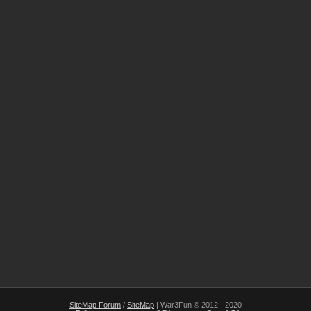
SiteMap Forum
/
SiteMap
| War3Fun © 2012 - 2020