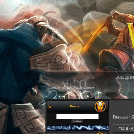
ВСЁ ДЛЯ 
Главная
|
Мой профиль
|
Выход
Поиск
Главная
»
Ф
F/A ll v