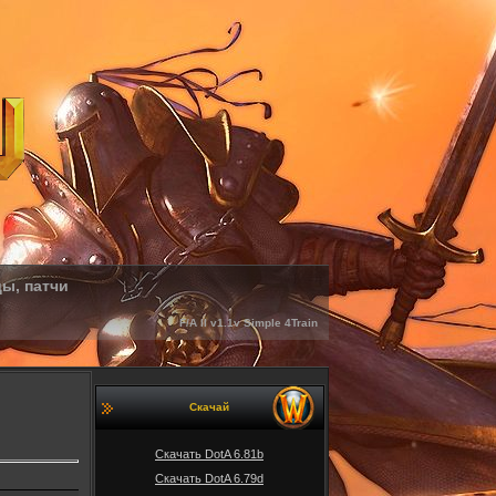
ды, патчи
F/A ll v1.1v Simple 4Train
Скачай
Скачать DotA 6.81b
Скачать DotA 6.79d