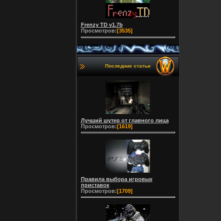
Frenzy TD v1.7b
Просмотров:
[3535]
Последние статьи
Лучший шутер от главного лица
Просмотров:
[1619]
Правила выбора игровых
приставок
Просмотров:
[1709]