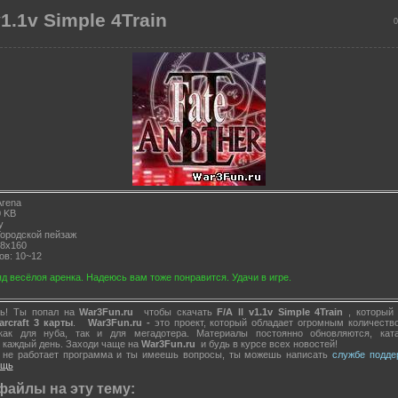
 v1.1v Simple 4Train
0
Arena
 KB
y
ородской пейзаж
8x160
ов: 10~12
д весёлоя аренка. Надеюсь вам тоже понравится. Удачи в игре.
сть! Ты попал на
War3Fun.ru
чтобы скачать
F/A ll v1.1v Simple 4Train
, который
arcraft 3 карты
.
War3Fun.
ru -
это проект, который
обладает огромным количеств
как для нуба, так и для мегадотера. Материалы постоянно обновляются, кат
 каждый день. Заходи чаще на
War3Fun.
ru
и будь в курсе всех новостей!
я не работает программа и ты имеешь вопросы, ты можешь написать
службе подде
ощь
файлы на эту тему: