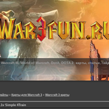
Warcraft III, World of Warcraft, DotA, DOTA 2: карты, статьи, гай
айлы
»
Карты для Warcraft 3
»
Warcraft 3 карты
1.1v Simple 4Train