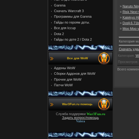
Garena
»
Naruto Ni
Скачать Warcraft 3
»
Risk Next 
Программы для Garena
»
Katekyo Hi
Гайды по героям доты.
»
DotA 6.71
Все для Iccup
»
Moo Moo v
Dota 2
Гайды по доте 2 / Dota 2
Категория м
Скачать уда
Категория
:
Wa
Все для WoW
Просмотров
Аддоны WoW
Всего комме
Cборки Аддонов для WoW
Прочее для WoW
Патчи WoW
War3Fun.ru помощь
Служба поддержки
War3Fun.ru
Задать вопрос/помощь
Valera