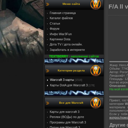
Меню сайта
F/A ll
Главная страница
Каталог файлов
Статьи
Форум
Инфо War3Fun
Картинки Dota
Дота TV / дота онлайн.
Заработать в интернете
TEXTBERRY
- наполнение сайтов
Жанр: Hero 
Объём: 7740
Категории раздела
Автор: Poror
Ландшафт: Г
Площадь: 12
Warcraft 3 карты
[1516]
Кол-во игрок
Карты DotA для Warcraft 3
[178]
Описание:
На мой взгля
Привет, го
Все для Warcraft
категории
W
материала 
пополняется
Карты для warcraft 3
Если у теб
Реплеи (ВОДы) по доте
вопрос/пом
Програмы для Warcraft 3
Другие 
Патчи для Warcraft 3