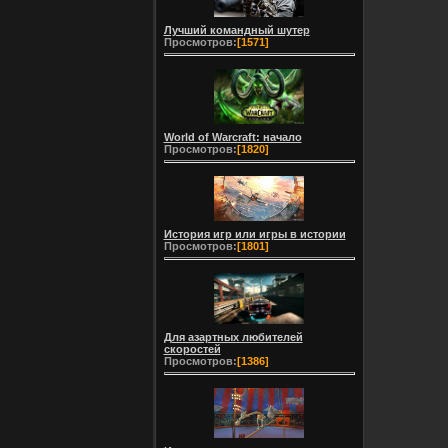
Лучший командный шутер
Просмотров:
[1571]
World of Warcraft: начало
Просмотров:
[1820]
История игр или игры в истории
Просмотров:
[1801]
Для азартных любителей
скоростей
Просмотров:
[1386]