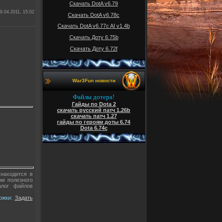
Скачать DotA v6.79
9.04.2011, 15:02
Скачать DotA v6.78c
Скачать DotA v6.77c AI v1.4b
Скачать Доту 6.75b
Скачать Доту 6.72f
War3Fun новости
Файлы дотера!
Гайды по Dota 2
скачать русский патч 1.26b
скачать патч 1.27
гайды по героям доты 6.74
Dota 6.74c
 находится в
ом полезного
алог файлов
ржки:
Задать