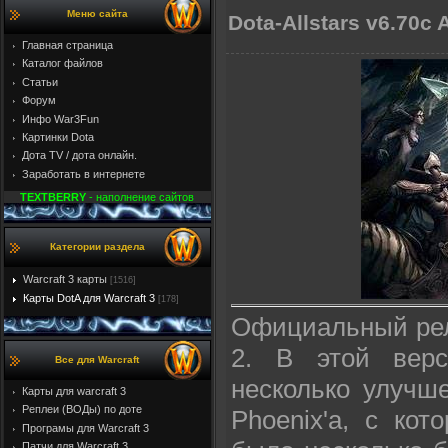
Меню сайта
Dota-Allstars v6.70c 
Главная страница
Каталог файлов
Статьи
Форум
Инфо War3Fun
Картинки Dota
Дота TV / дота онлайн.
Заработать в интернете
TEXTBERRY
- наполнение сайтов
Категории раздела
Warcraft 3 карты
[1516]
Карты DotA для Warcraft 3
[178]
Официальный рели
2. В этой верс
Все для Warcraft
несколько улучше
Карты для warcraft 3
Реплеи (ВОДы) по доте
Phoenix'a, с ко
Програмы для Warcraft 3
Патчи для Warcraft 3