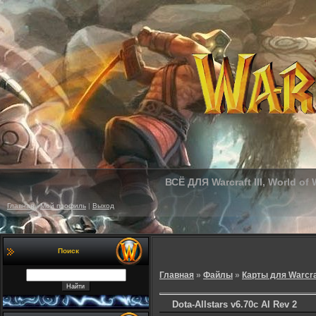
ВСЁ ДЛЯ Warcraft III, World of
Главная
|
Мой профиль
|
Выход
Поиск
Главная
»
Файлы
»
Карты для Warcra
Dota-Allstars v6.70c AI Rev 2