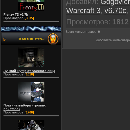
Добавил
:
Gogovic
Warcraft 3
,
v6.70c
Frenzy TD v1.7b
Просмотров:
[3535]
Просмотров
:
1812
Всего комментариев
:
0
Последние статьи
Добавлять комментари
Лучший шутер от главного лица
Просмотров:
[1618]
Правила выбора игровых
приставок
Просмотров:
[1708]