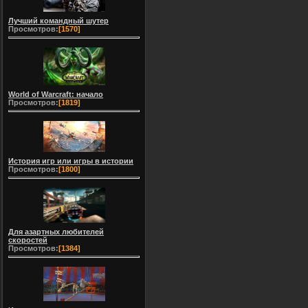
Лучший командный шутер
Просмотров:
[1570]
World of Warcraft: начало
Просмотров:
[1819]
История игр или игры в истории
Просмотров:
[1800]
Для азартных любителей
скоростей
Просмотров:
[1384]