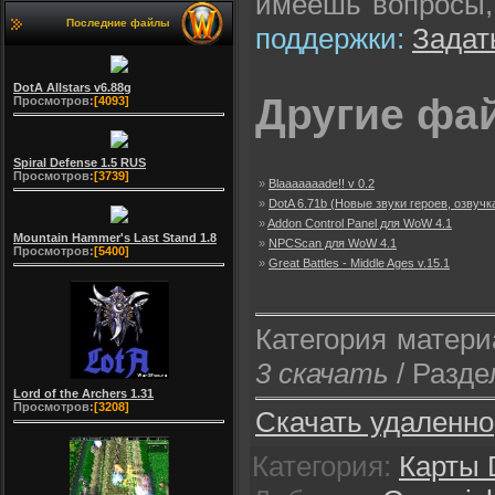
имеешь вопросы
Последние файлы
поддержки:
Задат
DotA Allstars v6.88g
Другие фай
Просмотров:
[4093]
Spiral Defense 1.5 RUS
Просмотров:
[3739]
»
Blaaaaaaade!! v 0.2
»
DotA 6.71b (Новые звуки героев, озвучка
»
Addon Control Panel для WoW 4.1
Mountain Hammer's Last Stand 1.8
»
NPCScan для WoW 4.1
Просмотров:
[5400]
»
Great Battles - Middle Ages v.15.1
Категория матер
3 скачать
/ Разде
Lord of the Archers 1.31
Просмотров:
[3208]
Скачать удаленно
Категория
:
Карты 