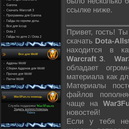
было несколько б
Garena
ссылке ниже.
Скачать Warcraft 3
Программы для Garena
Гайды по героям доты.
Все для Iccup
Привет, гость! Т
Dota 2
Гайды по доте 2 / Dota 2
скачать
Dota-Alls
находится в к
Все для WoW
Warcraft 3
.
War
Аддоны WoW
обладает огром
Cборки Аддонов для WoW
Прочее для WoW
материала как дл
Патчи WoW
Материалы пост
файлов пополня
War3Fun.ru помощь
чаще на
War3Fu
Служба поддержки
War3Fun.ru
Задать вопрос/помощь
новостей!
Valera
Если у тебя не