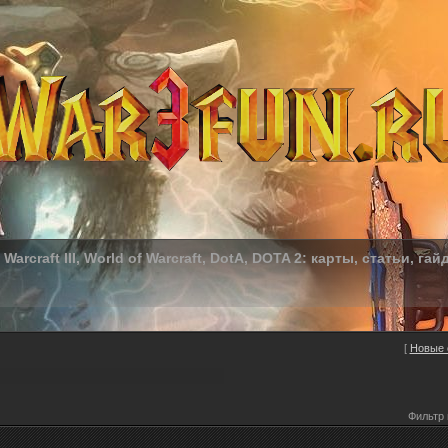
Warcraft III, World of Warcraft, DotA, DOTA 2: карты, статьи, гай
[
Новые 
Фильтр 