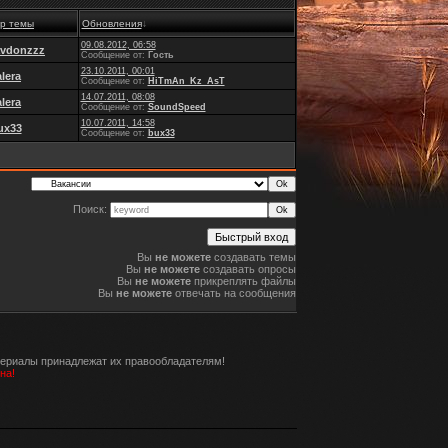
р темы
Обновления
↓
09.08.2012, 06:58
avdonzzz
Сообщение от:
Гость
23.10.2011, 00:01
alera
Сообщение от:
HiTmAn_Kz_AsT
14.07.2011, 08:08
alera
Сообщение от:
SoundSpeed
10.07.2011, 14:58
ux33
Сообщение от:
bux33
Поиск:
Вы
не можете
создавать темы
Вы
не можете
создавать опросы
Вы
не можете
прикреплять файлы
Вы
не можете
отвечать на сообщения
териалы принадлежат их правообладателям!
на!