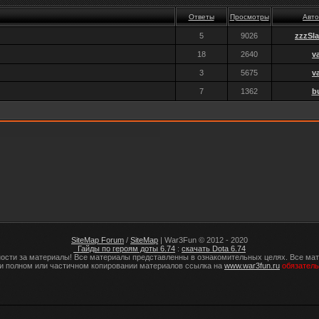
Ответы
Просмотры
Авто
5
9026
zzzSl
18
2640
v
3
5675
v
7
1362
b
SiteMap Forum
/
SiteMap
| War3Fun © 2012 - 2020
Гайды по героям доты 6.74
:
скачать Dota 6.74
ности за материалы! Все материалы представленны в ознакомительных целях. Все ма
и полном или частичном копировании материалов ссылка на
www.war3fun.ru
обязатель