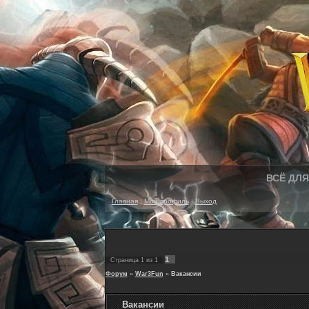
ВСЁ ДЛЯ 
Главная
|
Мой профиль
|
Выход
1
Страница
1
из
1
Форум
»
War3Fun
»
Вакансии
Вакансии