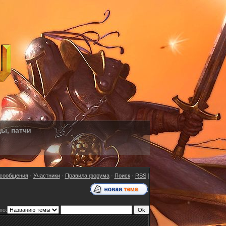
ды, патчи
сообщения
·
Участники
·
Правила форума
·
Поиск
·
RSS
]
по: