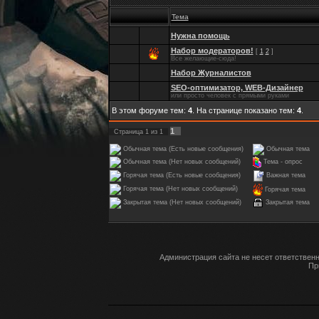
Тема
Нужна помощь
Набор модераторов!
[
1
2
]
Все желающие-сюда!
Набор Журналистов
SEO-оптимизатор, WEB-Дизайнер
или просто человек с прямыми руками
В этом форуме тем:
4
. На странице показано тем:
4
.
1
Страница
1
из
1
Обычная тема (Есть новые сообщения)
Обычная тема
Обычная тема (Нет новых сообщений)
Тема - опрос
Горячая тема (Есть новые сообщения)
Важная тема
Горячая тема (Нет новых сообщений)
Горячая тема
Закрытая тема
Закрытая тема (Нет новых сообщений)
Администрация сайта не несет ответствен
Пр