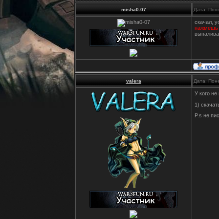
misha0-07
Дата: Пон
скачал, у
нажмешь г
выпалива
valera
Дата: Пон
У кого не
1) скачат
P.s не пи