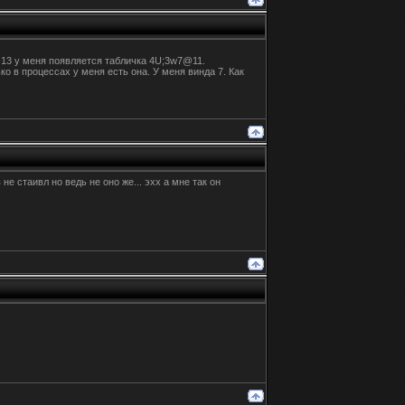
-13
у меня появляется табличка 4U;3w7@11.
о в процессах у меня есть она. У меня винда 7. Как
 не стаивл но ведь не оно же... эхх а мне так он