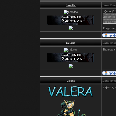
SkotiHa
Дата: Втор
Quote
(
Cf
Тоже самое
Добавлено (
----------------
скачал, ус
Когда зап
zajurus
Дата: Втор
Валера а 
valera
Дата: Втор
zajurus
, 