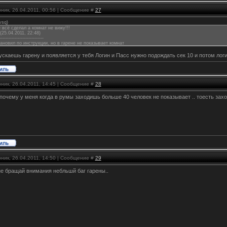
ник, 26.04.2011, 00:56 | Сообщение #
27
vsq
)
 всё сделал а комнат не вижу!!!
25.04.2011, 22:48)
-----------------------------
тановил по инструкции, но в гарене не показывает комнат
ускаешь гарену и появляется у тебя Логин и Пасс нужно подождать сек 10 и потом лог
ник, 26.04.2011, 14:45 | Сообщение #
28
почему у меня когда в румы заходишь больше 40 человек не показывает .. тоесть захож
ник, 26.04.2011, 14:50 | Сообщение #
29
не бращай внимания небльшй баг гарены..