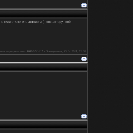
е (или отключить автологин). спс автору.. всё
misha0-07
ние отредактировал
-
Понедельник, 25.04.2011, 15:40