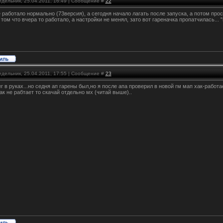
едельник, 25.04.2011, 16:49 | Сообщение #
22
 работало нормально (73версия), а сегодня начало лагать после запуска, а потом про
 том что вчера то работало, а настройки не менял, зато вот гареначка пропатчилась...
едельник, 25.04.2011, 17:55 | Сообщение #
23
г в руках...но седня ап гарены был,но я после апа проверил в новой гм мап хак-работае
ак не рабтает то скачай отдельно мх (читай выше)..