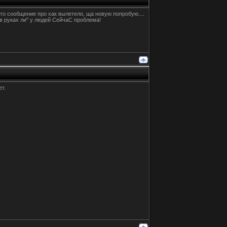
сто сообщение про хак вылетело, ща новую попробую....
 "в руках ли" у людей СейчаС проблема!
т.