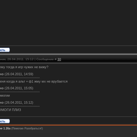
ник, 26.04.2011, 15:12 | Сообщение #
30
ему тогда я игр чужих не вижу?
но
(26.04.2011, 14:59)
---------------------------------
еня когда я альт + ф1 жму мх не врубается
но
(26.04.2011, 15:05)
---------------------------------
омогии
но
(26.04.2011, 15:12)
---------------------------------
ПОМОГИ ПЛИЗ
че 1.26а
(Помогаю Разобраться!)