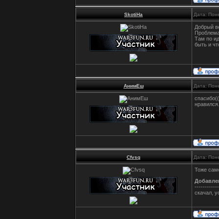
SkotiHa
Дата: Пон
Добрый в
Проблема 
Там по ид
быть и чт
АнимЕш
Дата: Пон
спасибо((
нравился.
Cfvsq
Дата: Пон
Тоже само
Добавле
------------
скачал, у