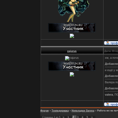
zajurus
Дата: Втор
хм, а поч
Добавле
------------
и ещё у м
Добавле
------------
Валера п
Добавле
------------
valera
, 
Форум
»
Техподержака
»
Неполадки Garena
»
Работа мх на пат
2
Страница
2
из
5
«
1
3
4
5
»