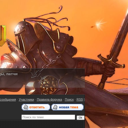
ды, патчи
сообщения
·
Участники
·
Правила форума
·
Поиск
·
RSS
]