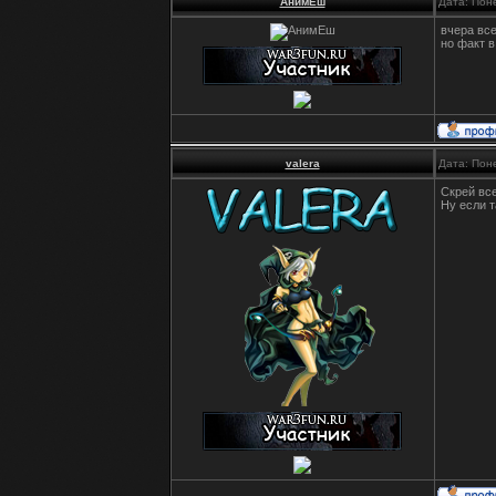
АнимЕш
Дата: Пон
вчера все
но факт в
valera
Дата: Пон
Скрей все
Ну если т