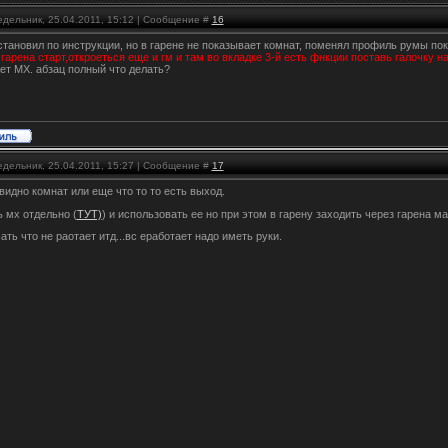
едельник, 25.04.2011, 15:12 | Сообщение #
16
становил по инструкции, но в гарене не показывает комнат, поменял профиль румы по
арена старт,откроеться еще и гм и там во вкладке 3-й есть фнкции поставь галочку 
ет МХ. абзац полный что делать?
едельник, 25.04.2011, 15:27 | Сообщение #
17
 видно комнат или еще что то то есть выход.
ь мх отдельно (
ТУТ)
) и использовать ее но при этом в гарену заходить через гарена ма
сать что не раотает итд...вс еработает надо иметь руки.