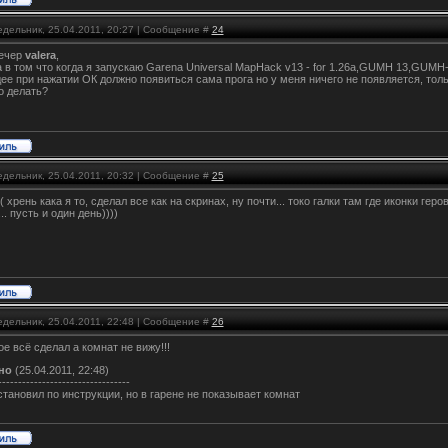
едельник, 25.04.2011, 20:27 | Сообщение #
24
ечер
valera
,
в том что когда я запускаю
Garena Universal MapHack v13 - for 1.26a,GUMH 13,GUMH
ее при нажатии ОК должно появиться сама прога но у меня ничего не появляется, тольк
о делать?
едельник, 25.04.2011, 20:32 | Сообщение #
25
( хрень кака я то, сделал все как на скринах, ну почти... токо галки там где иконки геров
.. пусть и один день))))
едельник, 25.04.2011, 22:48 | Сообщение #
26
е всё сделал а комнат не вижу!!!
но
(25.04.2011, 22:48)
---------------------------------
становил по инструкции, но в гарене не показывает комнат