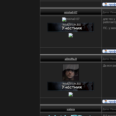
misha0-07
Дата: Пон
для тех у
работает)
ПС. у мен
aDmiRaJl
Дата: Пон
Да все ра
valera
Дата: Пон
P.S вышл