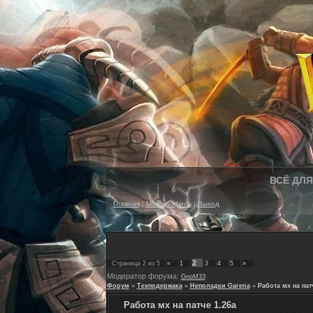
ВСЁ ДЛЯ 
Главная
|
Мой профиль
|
Выход
2
Страница
2
из
5
«
1
3
4
5
»
Модератор форума:
GnoM33
Форум
»
Техподержака
»
Неполадки Garena
»
Работа мх на пат
Работа мх на патче 1.26а