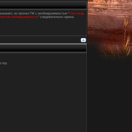
казывает, но пропал ГМ с необнаружимостью "
(так когда
напротив небнаружимость)
" следовательно гарена
стер.