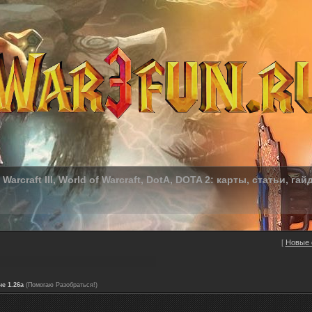
Warcraft III, World of Warcraft, DotA, DOTA 2: карты, статьи, гай
[
Новые 
че 1.26а
(Помогаю Разобраться!)