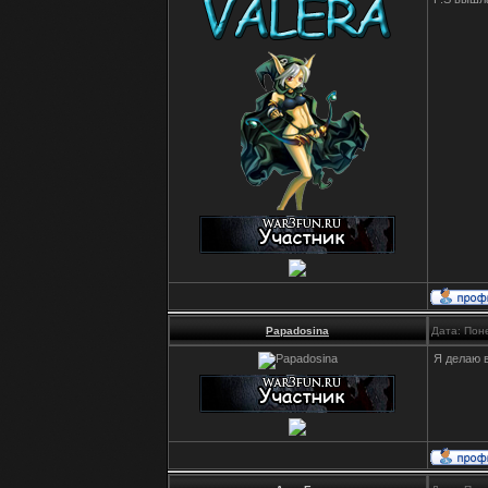
Papadosina
Дата: Пон
Я делаю в