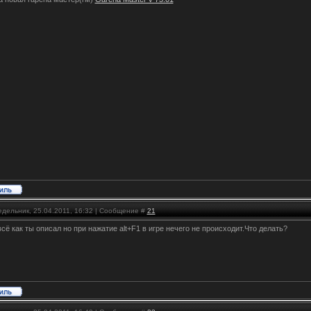
едельник, 25.04.2011, 16:32 | Сообщение #
21
сё как ты описал но при нажатие alt+F1 в игре нечего не происходит.Что делать?