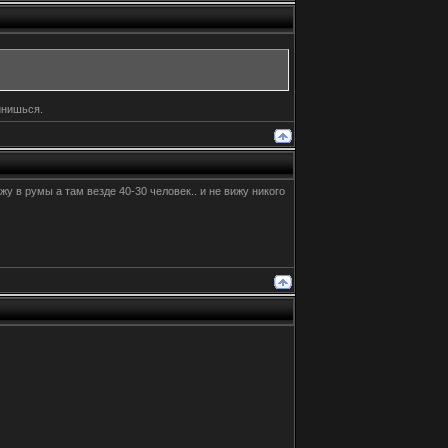
инишься.
у в румы а там везде 40-30 человек.. и не вижу никого