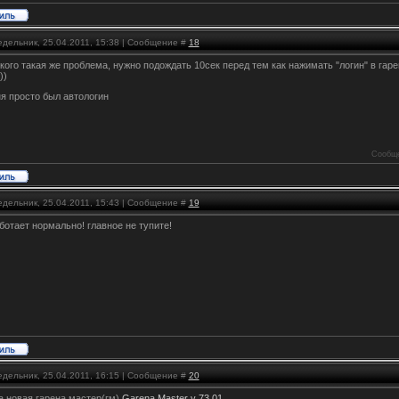
едельник, 25.04.2011, 15:38 | Сообщение #
18
 кого такая же проблема, нужно подождать 10сек перед тем как нажимать "логин" в гарен
))
я просто был автологин
Сообще
едельник, 25.04.2011, 15:43 | Сообщение #
19
ботает нормально! главное не тупите!
едельник, 25.04.2011, 16:15 | Сообщение #
20
а новая гарена мастер(гм)
Garena Master v 73.01